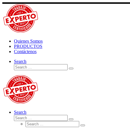
Skip
to
content
Quienes Somos
PRODUCTOS
Contáctenos
Search
Search
Search
…
Search
Search
Search
Search
…
Search