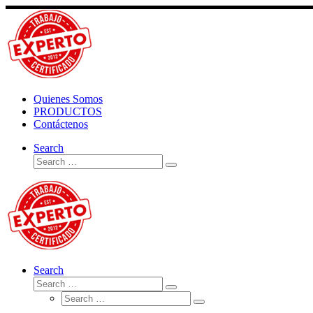
Skip
to
content
Quienes Somos
PRODUCTOS
Contáctenos
Search
Search
Search
…
Search
Search
Search
Search
…
Search