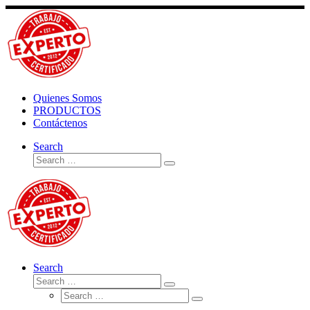
Skip
to
content
Quienes Somos
PRODUCTOS
Contáctenos
Search
Search
Search
…
Search
Search
Search
Search
…
Search