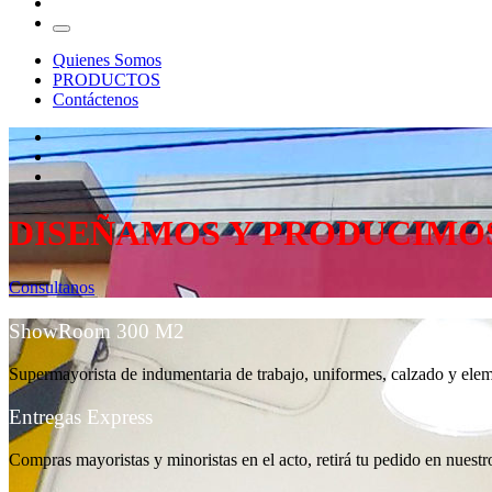
…
Menu
Quienes Somos
PRODUCTOS
Contáctenos
fab
fa-
fab
whatsapp
fa-
fab
facebook
fa-
instagram
DISEÑAMOS Y PRODUCIMOS
Consultanos
ShowRoom 300 M2
Supermayorista de indumentaria de trabajo, uniformes, calzado y ele
Entregas Express
Compras mayoristas y minoristas en el acto, retirá tu pedido en nuestro