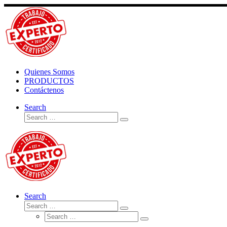
Skip
to
content
Quienes Somos
PRODUCTOS
Contáctenos
Search
Search
Search
…
Search
Search
Search
Search
…
Search