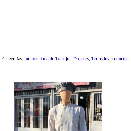
PARCA COMBINADA
IMPERMEABLE
Categorías:
Indumentaria de Trabajo
,
Térmicos
,
Todos los productos
Productos relacionados