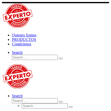
Skip
to
content
Quienes Somos
PRODUCTOS
Contáctenos
Search
Search
Search
…
Search
Search
Search
Search
…
Search